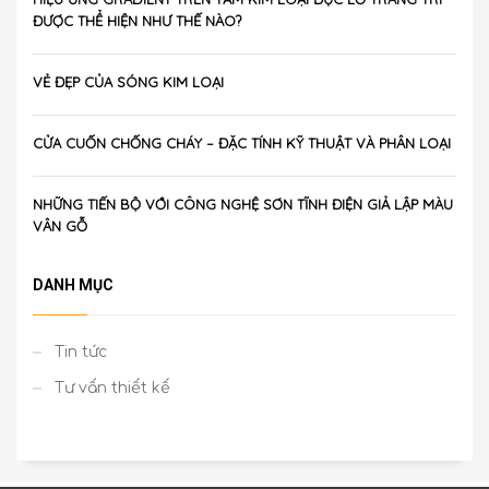
ĐƯỢC THỂ HIỆN NHƯ THẾ NÀO?
VẺ ĐẸP CỦA SÓNG KIM LOẠI
CỬA CUỐN CHỐNG CHÁY – ĐẶC TÍNH KỸ THUẬT VÀ PHÂN LOẠI
NHỮNG TIẾN BỘ VỚI CÔNG NGHỆ SƠN TĨNH ĐIỆN GIẢ LẬP MÀU
VÂN GỖ
DANH MỤC
Tin tức
Tư vấn thiết kế