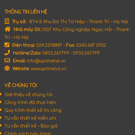
THÔNG TIN LIÊN HỆ
Trụ sở:
: BT4-5 Khu Đô Thị Tứ Hiệp – Thanh Trì - Hà Nội
Nhà máy SX:
01D7 Khu Công nghiệp Ngọc Hồi – Thanh
Trì - Hà Nội
Điện thoại:
024.22118887 -
Fax:
0243.687 0702
Hotline/Zalo:
0833.267799 - 0933.267799
Email:
info@aptmetal.vn
Website:
www.aptmetal.vn
VỀ CHÚNG TÔI
Giới thiệu về chúng tôi
Công trình đã thực hiện
Quy trình thiết kế thi công
Tư vẫn thiết kế miễn phí
Tư vẫn thiết kế – Báo giá
Chính sách bảo hành