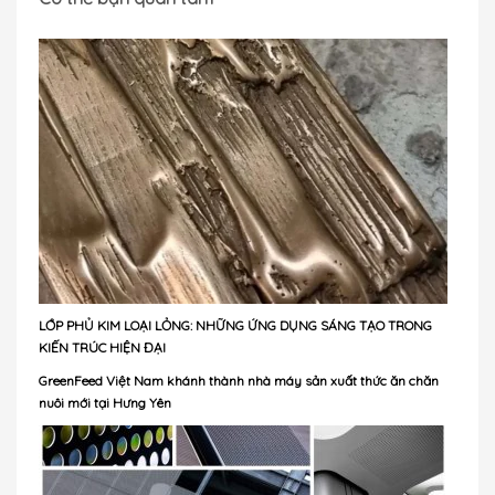
LỚP PHỦ KIM LOẠI LỎNG: NHỮNG ỨNG DỤNG SÁNG TẠO TRONG
KIẾN ​​TRÚC HIỆN ĐẠI
GreenFeed Việt Nam khánh thành nhà máy sản xuất thức ăn chăn
nuôi mới tại Hưng Yên