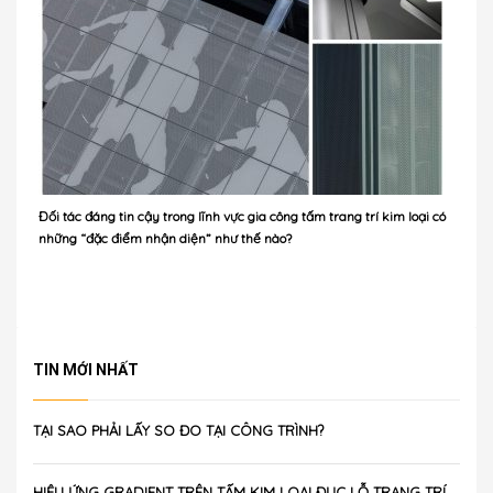
Đối tác đáng tin cậy trong lĩnh vực gia công tấm trang trí kim loại có
những “đặc điểm nhận diện” như thế nào?
TIN MỚI NHẤT
TẠI SAO PHẢI LẤY SO ĐO TẠI CÔNG TRÌNH?
HIỆU ỨNG GRADIENT TRÊN TẤM KIM LOẠI ĐỤC LỖ TRANG TRÍ