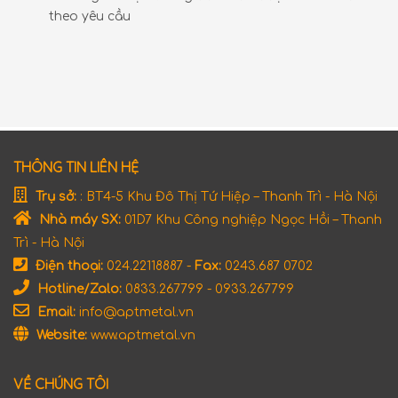
theo yêu cầu
THÔNG TIN LIÊN HỆ
Trụ sở:
: BT4-5 Khu Đô Thị Tứ Hiệp – Thanh Trì - Hà Nội
Nhà máy SX:
01D7 Khu Công nghiệp Ngọc Hồi – Thanh
Trì - Hà Nội
Điện thoại:
024.22118887 -
Fax:
0243.687 0702
Hotline/Zalo:
0833.267799 - 0933.267799
Email:
info@aptmetal.vn
Website:
www.aptmetal.vn
VỀ CHÚNG TÔI