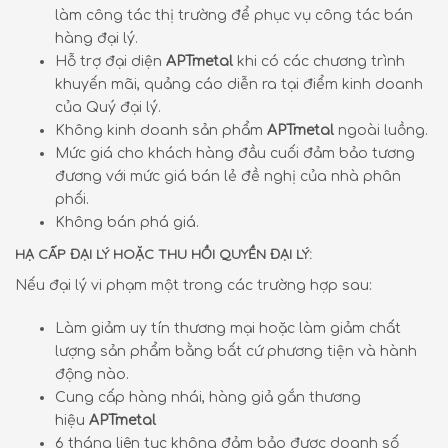
làm công tác thị trường để phục vụ công tác bán
hàng đại lý.
Hỗ trợ đại diện
APTmetal
khi có các chương trình
khuyến mãi, quảng cáo diễn ra tại điểm kinh doanh
của Quý đại lý.
Không kinh doanh sản phẩm
APTmetal
ngoài luồng.
Mức giá cho khách hàng đầu cuối đảm bảo tương
đương với mức giá bán lẻ đề nghị của nhà phân
phối.
Không bán phá giá.
HẠ CẤP ĐẠI LÝ HOẶC THU HỒI QUYỀN ĐẠI LÝ:
Nếu đại lý vi phạm một trong các trường hợp sau:
Làm giảm uy tín thương mại hoặc làm giảm chất
lượng sản phẩm bằng bất cứ phương tiện và hành
động nào.
Cung cấp hàng nhái, hàng giả gắn thương
hiệu
APTmetal
6 tháng liên tục không đảm bảo được doanh số