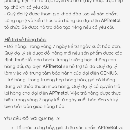
phương tiện hỗ trợ trực tuyến và hỗ trợ kỹ thuật trực tiếp
tại chỗ khi có yêu cầu.
– Quý đại lý được tham gia khoá đào tạo về sản phẩm,
công nghệ và kiến thức bán hàng do đại diện
APTmetal
tổ chức. Sẽ được hỗ trợ đào tạo riêng nếu có yêu cầu.
Hỗ trợ về hàng hóa:
– Đổi hàng: Trong vòng 7 ngày kể từ ngày xuất hóa đơn,
Quý đại lý sẽ được đổi hàng mới nếu sản phẩm được xác
định thuộc lỗi bảo hành. Trong trường hợp không còn
hàng đổi, đại diện
APTmetal
sẽ hỗ trợ tối đa Quý đại lý
làm việc với trung tâm bảo hành của đại diện GENIUS.
– Trả hàng: Trong trường hợp hàng hóa, giá cả không
đúng với thỏa thuận mua hàng, Quý đại lý có quyền trả
lại hàng cho đại diện
APTmetal.
Việc trả hàng được thực
hiện trong vòng 7 ngày kể từ ngày xuất hóa đơn và ký
biên bản bàn giao hàng hóa.
YÊU CẦU ĐỐI VỚI QUÝ ĐẠI LÝ:
Tổ chức trưng bầy, giới thiệu sản phẩm
APTmetal
và