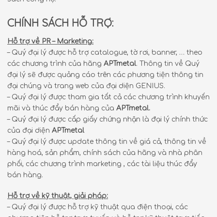
CHÍNH SÁCH HỖ TRỢ:
Hỗ trợ về PR – Marketing:
– Quý đại lý được hỗ trợ catalogue, tờ rơi, banner, … theo
các chương trình của hãng
APTmetal
. Thông tin về Quý
đại lý sẽ được quảng cáo trên các phương tiện thông tin
đại chúng và trang web của đại diện GENIUS.
– Quý đại lý được tham gia tất cả các chương trình khuyến
mãi và thúc đẩy bán hàng của
APTmetal.
– Quý đại lý được cấp giấy chứng nhận là đại lý chính thức
của đại diện
APTmetal
– Quý đại lý được update thông tin về giá cả, thông tin về
hàng hoá, sản phẩm, chính sách của hãng và nhà phân
phối, các chương trình marketing , các tài liệu thúc đẩy
bán hàng.
Hỗ trợ về kỹ thuật, giải pháp:
– Quý đại lý được hỗ trợ kỹ thuật qua điện thoại, các