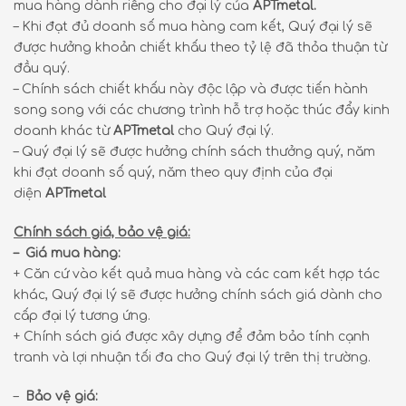
mua hàng dành riêng cho đại lý của
APTmetal.
– Khi đạt đủ doanh số mua hàng cam kết, Quý đại lý sẽ
được hưởng khoản chiết khấu theo tỷ lệ đã thỏa thuận từ
đầu quý.
– Chính sách chiết khấu này độc lập và được tiến hành
song song với các chương trình hỗ trợ hoặc thúc đẩy kinh
doanh khác từ
APTmetal
cho Quý đại lý.
– Quý đại lý sẽ được hưởng chính sách thưởng quý, năm
khi đạt doanh số quý, năm theo quy định của đại
diện
APTmetal
Chính sách giá, bảo vệ giá:
– Giá mua hàng:
+ Căn cứ vào kết quả mua hàng và các cam kết hợp tác
khác, Quý đại lý sẽ được hưởng chính sách giá dành cho
cấp đại lý tương ứng.
+ Chính sách giá được xây dựng để đảm bảo tính cạnh
tranh và lợi nhuận tối đa cho Quý đại lý trên thị trường.
–
Bảo vệ giá: