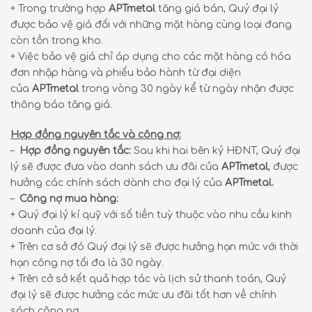
+ Trong trường hợp
APTmetal
tăng giá bán, Quý đại lý
được bảo vệ giá đối với những mặt hàng cùng loại đang
còn tồn trong kho.
+ Việc bảo vệ giá chỉ áp dụng cho các mặt hàng có hóa
đơn nhập hàng và phiếu bảo hành từ đại diện
của
APTmetal
trong vòng 30 ngày kể từ ngày nhận được
thông báo tăng giá.
Hợp đồng nguyên tắc và công nợ:
–
Hợp đồng nguyên tắc:
Sau khi hai bên ký HĐNT, Quý đại
lý sẽ được đưa vào danh sách ưu đãi của
APTmetal
, được
hưởng các chính sách dành cho đại lý của
APTmetal.
–
Công nợ mua hàng:
+ Quý đại lý kí quỹ với số tiền tuỳ thuộc vào nhu cầu kinh
doanh của đại lý.
+ Trên cơ sở đó Quý đại lý sẽ được hưởng hạn mức với thời
hạn công nợ tối đa là 30 ngày.
+ Trên cở sở kết quả hợp tác và lịch sử thanh toán, Quý
đại lý sẽ được hưởng các mức ưu đãi tốt hơn về chính
sách công nợ.