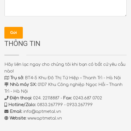
Gửi
THÔNG TIN
Hãy liên lạc ngay cho chúng tôi khi bạn có bất cứ yêu cầu
nào!
Trụ sở:
BT4-5 Khu Đô Thị Tứ Hiệp – Thanh Trì - Hà Nội
Nhà máy SX:
01D7 Khu Công nghiệp Ngọc Hồi – Thanh
Trì - Hà Nội
Điện thoại:
024. 22118887 -
Fax:
0243.687 0702
Hotline/Zalo:
0833.267799 - 0933.267799
Email:
info@aptmetal.vn
Website:
www.aptmetal.vn