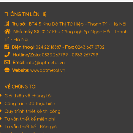
THÔNG TIN LIÊN HỆ
Trụ sở:
: BT4-5 Khu Đô Thị Tứ Hiệp – Thanh Trì - Hà Nội
Nhà máy SX:
01D7 Khu Công nghiệp Ngọc Hồi – Thanh
Trì - Hà Nội
Điện thoại:
024.22118887 -
Fax:
0243.687 0702
Hotline/Zalo:
0833.267799 - 0933.267799
Email:
info@aptmetal.vn
Website:
www.aptmetal.vn
VỀ CHÚNG TÔI
Giới thiệu về chúng tôi
Công trình đã thực hiện
Quy trình thiết kế thi công
Tư vẫn thiết kế miễn phí
Tư vẫn thiết kế – Báo giá