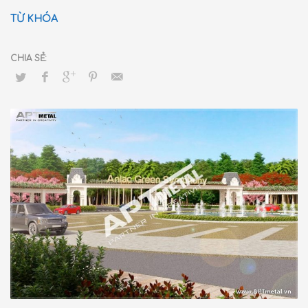
bàn kép, Máy đột CNC, máy sấn CNC, máy cắt CNC, Máy
TỪ KHÓA
CNC Plasma, máy soi rãnh V CNC, các máy chuyên dụng
khác…cùng đội ngũ kiến trúc sư, kỹ sư, kỹ thuật, công
nhân lành nghề
APTmetal
đã và đang thực hiện tiếp lĩnh
vực sau:
Sản xuất cung cấp tấm kim loại trang trí Nội – Ngoại
thất: Tấm nhôm, tấm inox, thép, đồng…
Sản xuất cung cấp các sản phẩm tủ hộp, tấm, thanh,
máng, cửa thép, vách kim loại, chi tiết cơ khí…
Gia công kim loại theo yêu cầu: Cắt Laser, đột dập
CNC, chấn gấp CNC, soi rãnh V CNC…
Từ khi thành lập đến nay,
APTmetal
luôn ở thế phát triển
ổn định, hoàn thành tốt các hợp đồng đã ký kết, đáp ứng
kịp thời, đầy đủ những đòi hỏi về máy móc thiết bị, vật tư
tiền vốn để cung cấp sản phẩm đạt tiến độ, chất lượng,
mỹ thuật cao, đáp ứng yêu cầu chủ đầu tư. Các dự
án
APTmetal
đã cung cấp đều đạt chất lượng tốt được
chủ đầu tư, các nhà thầu lớn đánh giá cao. Đồng thời