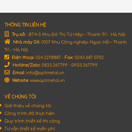
luôn chấp hành nghiêm chỉnh mọi chế độ, chính sách của
Đảng, Nhà nước, quy chế của chủ Đầu tư, chưa lần nào vi
phạm hoặc có dấu hiệu vi phạm pháp luật.
THÔNG TIN LIÊN HỆ
Chúng tôi tin rằng
APTmetal
luôn đáp ứng tốt mọi yêu
Trụ sở:
: BT4-5 Khu Đô Thị Tứ Hiệp – Thanh Trì - Hà Nội
cầu của Quý khách trong lĩnh vực
TẤM KIM LOẠI TRANG
TRÍ
đồng thời cam kết
CHẤT LƯỢNG – TIẾN ĐỘ – ĐÚNG
Nhà máy SX:
01D7 Khu Công nghiệp Ngọc Hồi – Thanh
GIÁ.
Trì - Hà Nội
Điện thoại:
024.22118887 -
Fax:
0243.687 0702
Hotline/Zalo:
0833.267799 - 0933.267799
Email:
info@aptmetal.vn
Website:
www.aptmetal.vn
VỀ CHÚNG TÔI
Giới thiệu về chúng tôi
Công trình đã thực hiện
Quy trình thiết kế thi công
Tư vẫn thiết kế miễn phí