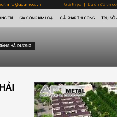
mail: info@aptmetal.vn
Giới thiệu
Dự án đã thi c
ANG TRÍ
GIA CÔNG KIM LOẠI
GIẢI PHÁP THI CÔNG
TRỤ SỞ 
GIÀNG HẢI DƯƠNG
HẢI