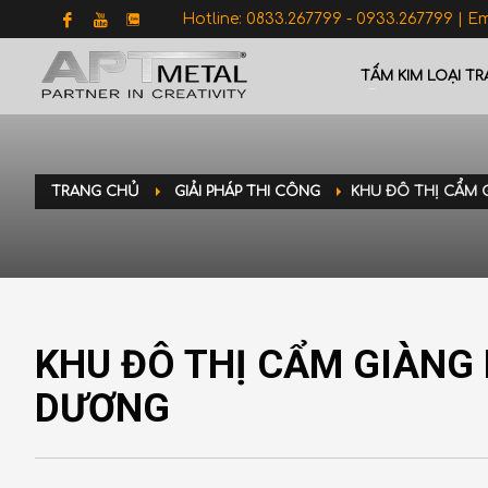
Hotline: 0833.267799 - 0933.267799 | E
TẤM KIM LOẠI TR
TRANG CHỦ
GIẢI PHÁP THI CÔNG
KHU ĐÔ THỊ CẨM 
KHU ĐÔ THỊ CẨM GIÀNG 
DƯƠNG