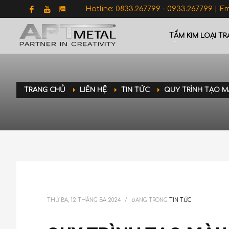
Hotline: 0833.267799 - 0933.267799 | E
TẤM KIM LOẠI TR
TRANG CHỦ
LIÊN HỆ
TIN TỨC
QUY TRÌNH TẠO M
THỨ BA, 12 THÁNG BA 2024
/
ĐĂNG TRONG
TIN TỨC