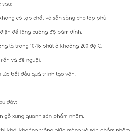
 sau:
không có tạp chất và sẵn sàng cho lớp phủ.
h điện để tăng cường độ bám dính.
ường là trong 10-15 phút ở khoảng 200 độ C.
 rắn và để nguội.
lúc bắt đầu quá trình tạo vân.
au đây:
ân gỗ xung quanh sản phẩm nhôm.
g khí khỏi khoảng trống giữa màng và sản phẩm nhôm.