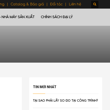
ông
Catalog & Báo giá
Đối tác
Liên hệ
– NHÀ MÁY SẢN XUẤT
CHÍNH SÁCH ĐẠI LÝ
TIN MỚI NHẤT
TẠI SAO PHẢI LẤY SO ĐO TẠI CÔNG TRÌNH?