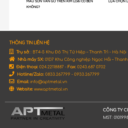
MÀU SƠN VẪN GỖ TRÊN KIM LOẠI CÓ BỀN
LỰA CHỌN 
KHÔNG?
THÔNG TIN LIÊN HỆ
Trụ sở:
: BT4-5 Khu Đô Thị Tứ Hiệp – Thanh Trì - Hà Nội
Nhà máy SX:
01D7 Khu Công nghiệp Ngọc Hồi – Thanh T
Điện thoại:
024.22118887 -
Fax:
0243.687 0702
Hotline/Zalo:
0833.267799 - 0933.267799
Email:
info@aptmetal.vn
Website:
www.aptmetal.vn
CÔNG TY C
MST: 010199