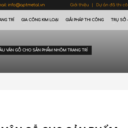
mail: info@aptmetal.vn
Giới thiệu
Dự án đã thi c
ANG TRÍ
GIA CÔNG KIM LOẠI
GIẢI PHÁP THI CÔNG
TRỤ SỞ 
ÀU VÂN GỖ CHO SẢN PHẨM NHÔM TRANG TRÍ