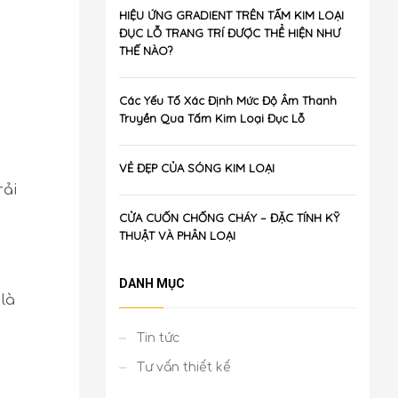
HIỆU ỨNG GRADIENT TRÊN TẤM KIM LOẠI
ĐỤC LỖ TRANG TRÍ ĐƯỢC THỂ HIỆN NHƯ
THẾ NÀO?
Các Yếu Tố Xác Định Mức Độ Âm Thanh
Truyền Qua Tấm Kim Loại Đục Lỗ
VẺ ĐẸP CỦA SÓNG KIM LOẠI
rải
CỬA CUỐN CHỐNG CHÁY – ĐẶC TÍNH KỸ
THUẬT VÀ PHÂN LOẠI
DANH MỤC
 là
Tin tức
Tư vấn thiết kế