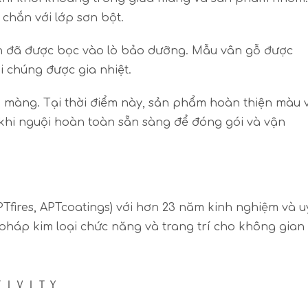
chắn với lớp sơn bột.
n đã được bọc vào lò bảo dưỡng. Mẫu vân gỗ được
 chúng được gia nhiệt.
gỡ màng. Tại thời điểm này, sản phẩm hoàn thiện màu 
hi nguội hoàn toàn sẵn sàng để đóng gói và vận
PTfires, APTcoatings) với hơn 23 năm kinh nghiệm và u
 pháp kim loại chức năng và trang trí cho không gian
ΛＴＩＶＩＴＹ