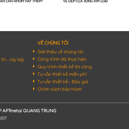
LAN CAN NHÔM HAY THÉP?
VẺ ĐẸP CỦA SÓNG KIM LOẠI
VỀ CHÚNG TÔI
Giới thiệu về chúng tôi
Công trình đã thực hiện
rì - Hà Nội
Quy trình thiết kế thi công
Tư vẫn thiết kế miễn phí
Tư vẫn thiết kế – Báo giá
Chính sách bảo hành
P APTmetal QUANG TRUNG
8017