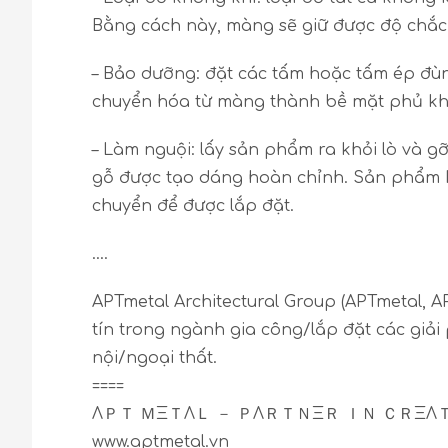
Bằng cách này, màng sẽ giữ được độ chắc 
– Bảo dưỡng: đặt các tấm hoặc tấm ép đù
chuyển hóa từ màng thành bề mặt phủ khi
– Làm nguội: lấy sản phẩm ra khỏi lò và 
gỗ được tạo dáng hoàn chỉnh. Sản phẩm k
chuyển để được lắp đặt.
….
APTmetal Architectural Group (APTmetal, A
tín trong ngành gia công/lắp đặt các giải
nội/ngoại thất.
====
ΛＰＴ ＭΞＴΛＬ － ＰΛＲＴＮΞＲ ＩＮ ＣＲΞ
www.aptmetal.vn