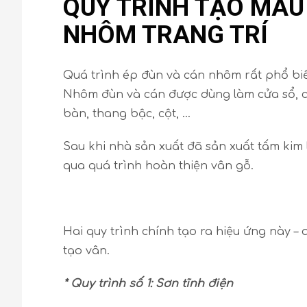
QUY TRÌNH TẠO MÀU
NHÔM TRANG TRÍ
Quá trình ép đùn và cán nhôm rất phổ biến 
Nhôm đùn và cán được dùng làm cửa sổ, cửa
bàn, thang bậc, cột, …
Sau khi nhà sản xuất đã sản xuất tấm kim
qua quá trình hoàn thiện vân gỗ.
Hai quy trình chính tạo ra hiệu ứng này – q
tạo vân.
* Quy trình số 1: Sơn tĩnh điện