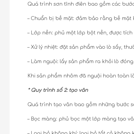
Quá trình sơn tĩnh điên bao gồm các bước
– Chuẩn bị bề mặt: đảm bảo rằng bề mặt 
– Lớp nền: phủ một lớp bột nền, được tíc
– Xử lý nhiệt: đặt sản phẩm vào lò sấy, th
– Làm nguội: lấy sản phẩm ra khỏi lò đóng
Khi sản phẩm nhôm đã nguội hoàn toàn là 
* Quy trình số 2: tạo vân
Quá trình tạo vân bao gồm những bước s
– Bọc màng: phủ bọc một lớp màng tạo v
– Loại bỏ không khí: loại bỏ tất cả khôn