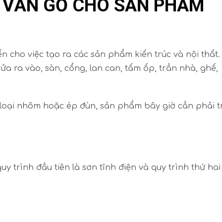
 VÂN GỖ CHO SẢN PHẨM
cho việc tạo ra các sản phẩm kiến ​​trúc và nội thất.
 ra vào, sàn, cổng, lan can, tấm ốp, trần nhà, ghế,
 loại nhôm hoặc ép đùn, sản phẩm bây giờ cần phải t
uy trình đầu tiên là sơn tĩnh điện và quy trình thứ hai