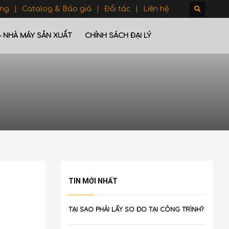
ông
Catalog & Báo giá
Đối tác
Liên hệ
– NHÀ MÁY SẢN XUẤT
CHÍNH SÁCH ĐẠI LÝ
TIN MỚI NHẤT
TẠI SAO PHẢI LẤY SO ĐO TẠI CÔNG TRÌNH?