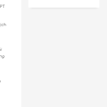
NPT
dịch
i
ng
g