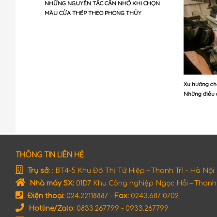
NHỮNG NGUYÊN TẮC CẦN NHỚ KHI CHỌN
MÀU CỬA THÉP THEO PHONG THỦY
Xu hướng ch
Những điều 
THÔNG TIN LIÊN HỆ
Trụ sở:
: BT4-5 Khu Đô Thị Tứ Hiệp – Thanh Trì - Hà Nội
Nhà máy SX:
01D7 Khu Công nghiệp Ngọc Hồi – Thanh T
Điện thoại:
024.22118887 -
Fax:
0243.687 0702
Hotline/Zalo:
0833.267799 - 0933.267799