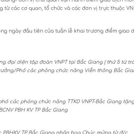
c Giang- đơn vị chủ quản vận hành điểm giao dịch mới
từ các cơ quan, tổ chức và các đơn vị trực thuộc V
ong ngày đầu tiên của tuần lễ khai trương điểm giao 
 đại diện tập đoàn VNPT tại Bắc Giang ( thứ 5 từ trá
Trưởng/Phó các phòng chức năng Viễn thông Bắc Gia
/phó các phòng chức năng TTKD VNPT-Bắc Giang tặn
CBCNV PBH KV TP Bắc Giang
ốc PBHKV TP Bắc Giang nhận hoa Chúc mừng từ đ/c