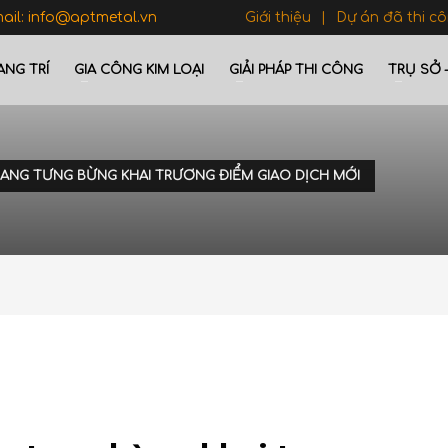
mail: info@aptmetal.vn
Giới thiệu
Dự án đã thi c
ANG TRÍ
GIA CÔNG KIM LOẠI
GIẢI PHÁP THI CÔNG
TRỤ SỞ 
GIANG TƯNG BỪNG KHAI TRƯƠNG ĐIỂM GIAO DỊCH MỚI