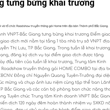
 tưng bừng khai trương
 và tổ chức Roadshow truyền thông gói Home trên địa bàn Thành phố Bắc Giang.
anh VNPT-Bắc Giang tưng bừng khai trương Điểm gia
 giao dịch mới nằm tại tầng 1 tòa nhà trụ sở VNPT địa
yễn Thị Lưu, TP Bắc Giang. Trong tuần lễ khai trương
ạng, đăng ký dịch vụ tại điểm giao dịch được tặng
 đầu tiên của tuần lễ khai trương, Trung tâm Kinh
g Roadshow truyền thông gói HOME COMBO tại địa 
0 CBCNV. Đồng chí Nguyễn Quang Tuyên-Trưởng đại diệ
úc mừng và chụp ảnh lưu niệm cùng tập thể ban Lãn
P Bắc Giang và các cán bộ phòng ban chức năng t
ng Tuyên chúc Trung tâm Kinh doanh VNPT Bắc Gian
 chiến dịch 120 ngày đêm hoàn thành nhiệm vụ SXKD 