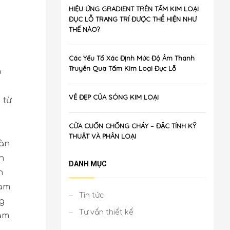
HIỆU ỨNG GRADIENT TRÊN TẤM KIM LOẠI
ĐỤC LỖ TRANG TRÍ ĐƯỢC THỂ HIỆN NHƯ
THẾ NÀO?
Các Yếu Tố Xác Định Mức Độ Âm Thanh
Truyền Qua Tấm Kim Loại Đục Lỗ
o
VẺ ĐẸP CỦA SÓNG KIM LOẠI
 từ
CỬA CUỐN CHỐNG CHÁY – ĐẶC TÍNH KỸ
THUẬT VÀ PHÂN LOẠI
bàn
n
DANH MỤC
h
ham
Tin tức
g
Tư vấn thiết kế
năm