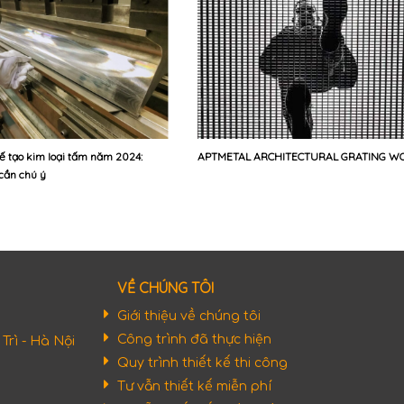
ế tạo kim loại tấm năm 2024:
APTMETAL ARCHITECTURAL GRATING W
cần chú ý
VỀ CHÚNG TÔI
Giới thiệu về chúng tôi
Công trình đã thực hiện
rì - Hà Nội
Quy trình thiết kế thi công
Tư vẫn thiết kế miễn phí