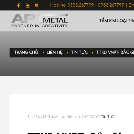
Hotline: 0833.267799 - 0933.267799 | E
TẤM KIM LOẠI TR
TRANG CHỦ
LIÊN HỆ
TIN TỨC
TTKD VNPT- BẮC 
THỨ SÁU, 01 THÁNG HAI 2019
/
ĐĂNG TRONG
TIN TỨC